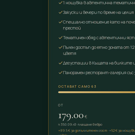
1 нощувка в автентична тематична
Закуски и вечери по време на цели
Специално отношение като на поч
престой
Тематичен обяд с автентични яст
Пълен достъп до етно зоната от 12
цветя
Дегустации в Къщата на билките 
Панорамен ресторант-галерия със
ОСТАВАТ САМО 63
ОТ
179.00
€
≈
350.09
лв
·
плащане в евро
+89.5 € за допълнителен гост · +52 € за нощувк