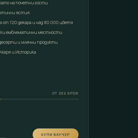
като на почетни гости
ентични ястия
а от 120 декара и над 80 000 цветя
ички емблематични местности
 десерти и млечни продукти
илкаря и Историка
ОТ 200 БРОЯ
КУПИ ВАУЧЕР