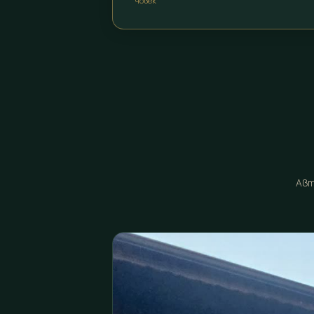
човек
Авт