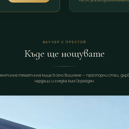
+44.5 € за всеки допълнителен 
ВАУЧЕР С ПРЕСТОЙ
Къде ще нощувате
ентична тематична къща в село Вишлене — просторни стаи, дър
чардаци и гледка към Огражден.