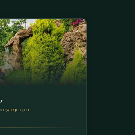
р
не за един ден