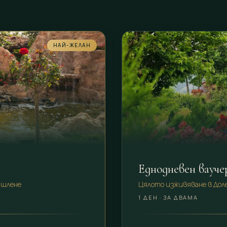
НАЙ-ЖЕЛАН
Еднодневен вауче
ишлене
Цялото изживяване в Доле
1 ДЕН · ЗА ДВАМА