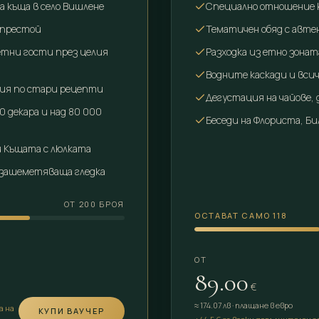
 къща в село Вишлене
Специално отношение 
я престой
Тематичен обяд с авт
етни гости през целия
Разходка из етно зонат
Водните каскади и вс
ия по стари рецепти
Дегустация на чайове,
0 декара и над 80 000
Беседи на Флориста, Б
и Къщата с люлката
 зашеметяваща гледка
ОТ 200 БРОЯ
ОСТАВАТ САМО 118
ОТ
89.00
€
≈
174.07
лв
·
плащане в евро
а на
КУПИ ВАУЧЕР