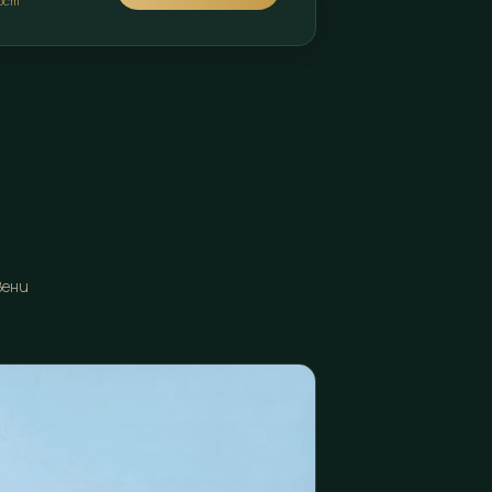
гост
вени